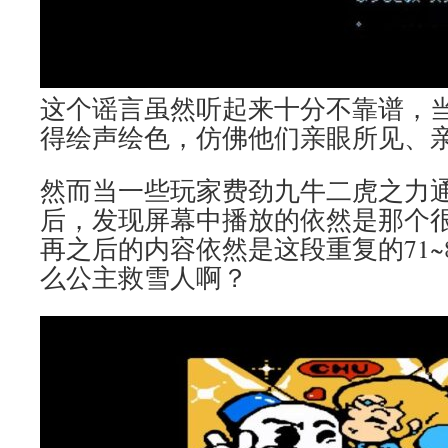
这个谣言虽然听起来十分不靠谱，
得绘声绘色，仿佛他们亲眼所见、
然而当一些玩家费劲九牛二虎之力通
后，发现屏幕中播放的依然是那个
再之后的内容依然是这段重复的71~
么公主救雪人啊？