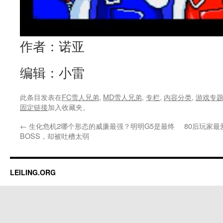
作者：诺亚
编辑：小雷
此条目发表在
FC雪人兄弟
,
MD雪人兄弟
,
专栏
,
内容分类
,
游戏专
固定链接
加入收藏夹。
←
生化危机2哪个形态的威廉最强？明明G5是最终
80后玩家
BOSS，却被吐槽太弱
LEILING.ORG