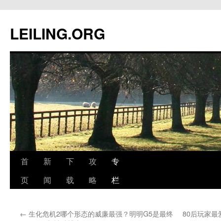
跳
至
LEILING.ORG
正
文
首
新
下
攻
专
页
闻
载
略
栏
←
生化危机2哪个形态的威廉最强？明明G5是最终
80后玩家