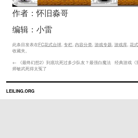
作者：怀旧淼哥
编辑：小雷
此条目发表在
FC花式台球
,
专栏
,
内容分类
,
游戏专题
,
游戏库
,
花
收藏夹。
←
《最终幻想2》到底坑死过多少队友？最强白魔法
经典游戏《
师敏武死得太冤了
LEILING.ORG