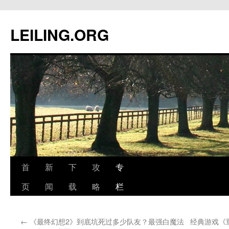
跳
至
LEILING.ORG
正
文
首
新
下
攻
专
页
闻
载
略
栏
←
《最终幻想2》到底坑死过多少队友？最强白魔法
经典游戏《