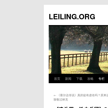
跳
至
LEILING.ORG
正
文
首页
新闻
下载
攻略
专栏
←
《塞尔达传说》真的徒有虚名吗？原来
致敬过林克