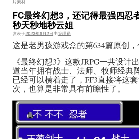
片素材
FC最终幻想3，还记得最强四忍
秒天秒地秒云姐
发表于
2023年6月2日
由
管理员
这是老男孩游戏盒的第634篇原创
《最终幻想3》这款JRPG一共设计
道当年拥有战士、法师、牧师经典阵
已经可以横着走了，FF3直接将这
次，也算是非常具有前瞻性了。