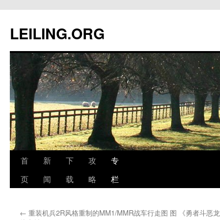
跳
至
LEILING.ORG
正
文
首
新
下
攻
专
页
闻
载
略
栏
←
重装机兵2R风格重制的MM1/MMR战车行走图 图
《勇者斗恶龙