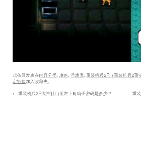
此条目发表在
内容分类
,
攻略
,
游戏库
,
重装机兵2R（重装机兵2重
定链接
加入收藏夹。
←
重装机兵2R大神社山顶左上角箱子密码是多少？
重装