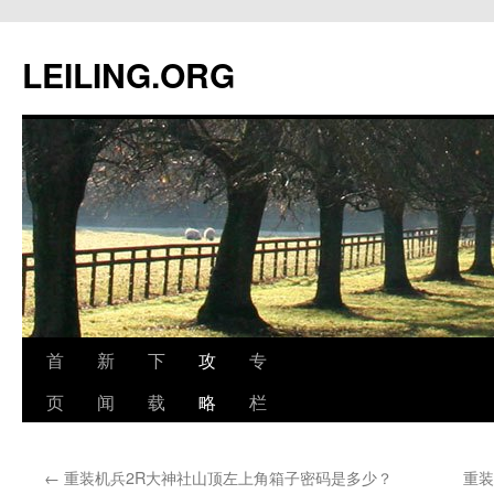
跳
至
LEILING.ORG
正
文
首
新
下
攻
专
页
闻
载
略
栏
←
重装机兵2R大神社山顶左上角箱子密码是多少？
重装