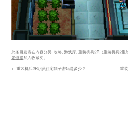
此条目发表在
内容分类
,
攻略
,
游戏库
,
重装机兵2R（重装机兵2重
定链接
加入收藏夹。
←
重装机兵2R职员住宅箱子密码是多少？
重装