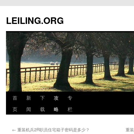
跳
至
LEILING.ORG
正
文
首
新
下
攻
专
页
闻
载
略
栏
←
重装机兵2R职员住宅箱子密码是多少？
重装