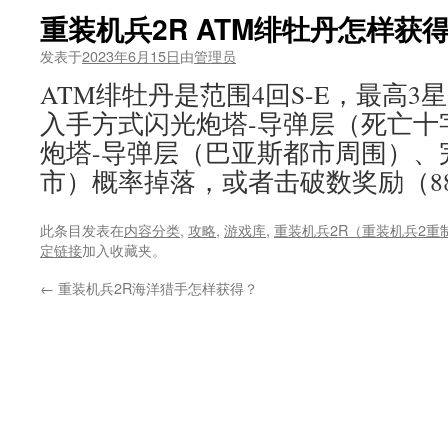
重装机兵2R ATM绯牡丹怎样获
发表于
2023年6月15日
由
管理员
ATM绯牡丹是范围4回S-E，最高3星，
入手方式闪光炮塔-导弹层（死亡十
炮塔-导弹层（巴亚斯都市周围）、
市）概率掉落，或者击破数奖励（88
此条目发表在
内容分类
,
攻略
,
游戏库
,
重装机兵2R（重装机兵2重
定链接
加入收藏夹。
←
重装机兵2R海洋猎手怎样获得？