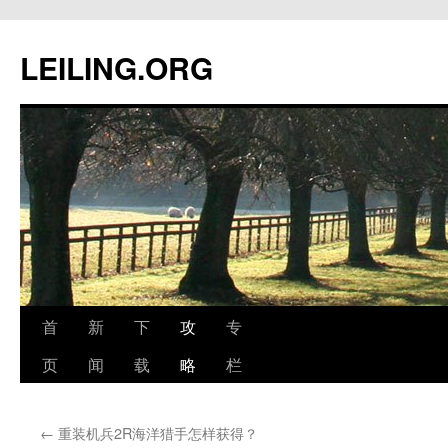
跳
至
LEILING.ORG
正
文
首
新
下
攻
专
页
闻
载
略
栏
←
重装机兵2R海洋猎手怎样获得？