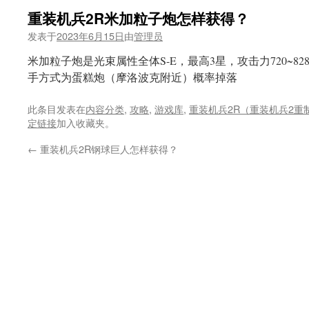
重装机兵2R米加粒子炮怎样获得？
发表于
2023年6月15日
由
管理员
米加粒子炮是光束属性全体S-E，最高3星，攻击力720~8
手方式为蛋糕炮（摩洛波克附近）概率掉落
此条目发表在
内容分类
,
攻略
,
游戏库
,
重装机兵2R（重装机兵2重
定链接
加入收藏夹。
←
重装机兵2R钢球巨人怎样获得？