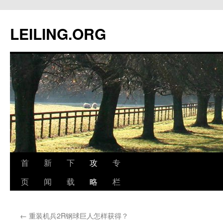
跳
至
LEILING.ORG
正
文
首
新
下
攻
专
页
闻
载
略
栏
←
重装机兵2R钢球巨人怎样获得？