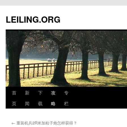
跳
至
LEILING.ORG
正
文
首
新
下
攻
专
页
闻
载
略
栏
←
重装机兵2R米加粒子炮怎样获得？