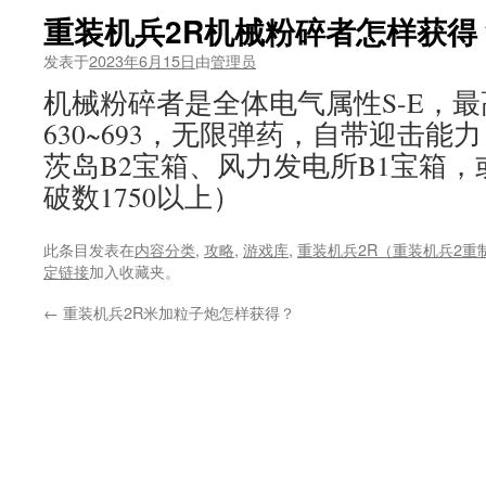
重装机兵2R机械粉碎者怎样获得
发表于
2023年6月15日
由
管理员
机械粉碎者是全体电气属性S-E，最
630~693，无限弹药，自带迎击
茨岛B2宝箱、风力发电所B1宝箱
破数1750以上）
此条目发表在
内容分类
,
攻略
,
游戏库
,
重装机兵2R（重装机兵2重
定链接
加入收藏夹。
←
重装机兵2R米加粒子炮怎样获得？