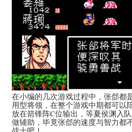
在小编的几次游戏过程中，张郃都
用型将领，在整个游戏中期都可以
放在箭锋阵C位输出，等夏侯渊入
做辅助，毕竟张郃的速度与智力都
战士吧！