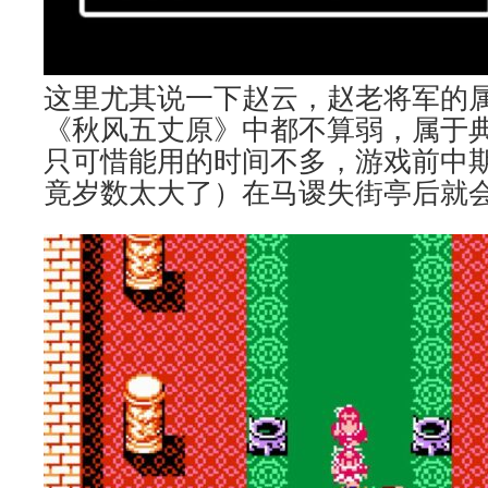
这里尤其说一下赵云，赵老将军的
《秋风五丈原》中都不算弱，属于
只可惜能用的时间不多，游戏前中
竟岁数太大了）在马谡失街亭后就