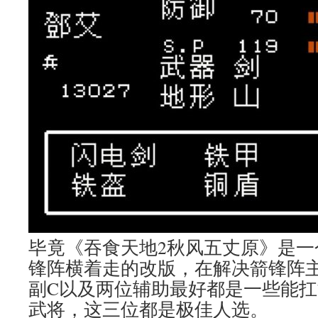
毕竟《吞食天地2秋风五丈原》是一
锋阵横着走的改版，在解决箭锋阵
副C以及两位辅助最好都是一些能
武将，这三位都是极佳人选。