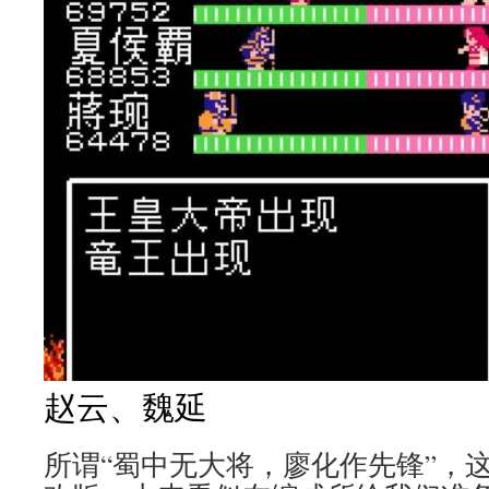
赵云、魏延
所谓“蜀中无大将，廖化作先锋”，