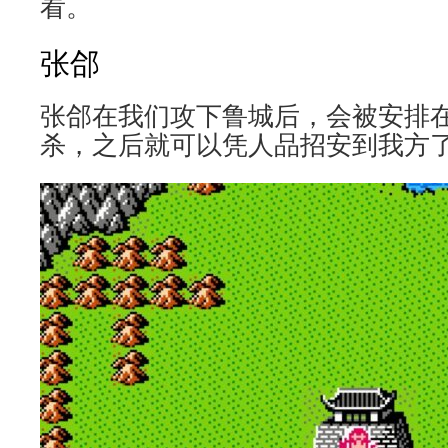
看。
张郃
张郃在我们攻下鲁城后，会被安排
杀，之后就可以凭人品招安到我方