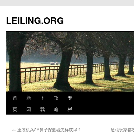
跳
至
LEILING.ORG
正
文
首
新
下
攻
专
页
闻
载
略
栏
←
重装机兵2R鼻子探测器怎样获得？
硬核玩家都