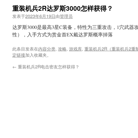
重装机兵2R达罗斯3000怎样获得？
发表于
2023年6月19日
由
管理员
达罗斯3000是最高3星C装备，特性为三重攻击，1穴武器
性），入手方式为赏金首EX戴达罗斯概率掉落
此条目发表在
内容分类
,
攻略
,
游戏库
,
重装机兵2R（重装机兵2重
定链接
加入收藏夹。
←
重装机兵2R电击密友怎样获得？