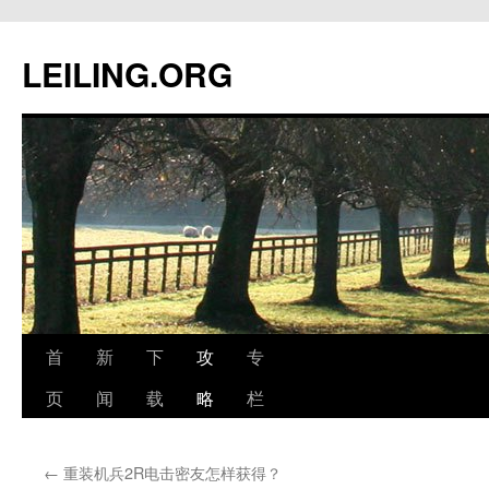
跳
至
LEILING.ORG
正
文
首
新
下
攻
专
页
闻
载
略
栏
←
重装机兵2R电击密友怎样获得？