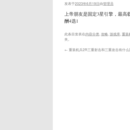
发表于
2023年6月19日
由
管理员
上帝朋友是固定3星引擎，最高载
酬4选1
此条目发表在
内容分类
,
攻略
,
游戏库
,
重装
夹。
←
重装机兵2R三重射击和三重攻击有什么