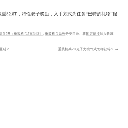
重82.8T，特性双子奖励，入手方式为任务“巴特的礼物”报
机兵2R（重装机兵2重制版）
,
重装机兵系列
分类目录。将
固定链接
加入收藏
区别？
重装机兵2R光子力喷气式怎样获得？
→