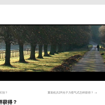
区别？
重装机兵2R光子力喷气式怎样获得？
→
样获得？