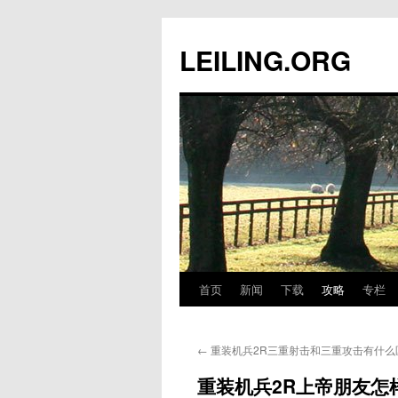
跳
至
LEILING.ORG
正
文
首页
新闻
下载
攻略
专栏
←
重装机兵2R三重射击和三重攻击有什么
重装机兵2R上帝朋友怎