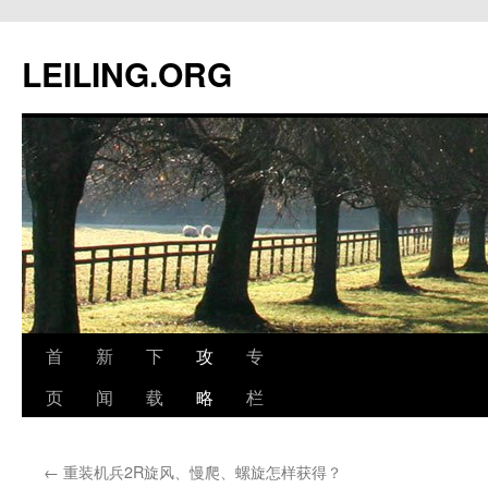
跳
至
LEILING.ORG
正
文
首
新
下
攻
专
页
闻
载
略
栏
←
重装机兵2R旋风、慢爬、螺旋怎样获得？