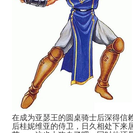
在成为亚瑟王的圆桌骑士后深得信
后桂妮维亚的侍卫，日久相处下来居