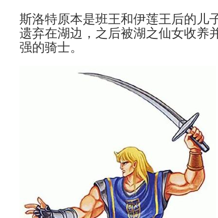
斯洛特原本是班王和伊莲王后的儿
遗弃在湖边，之后被湖之仙女收养
强的骑士。