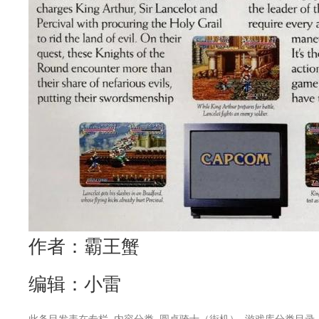
作者：霸王蟹
编辑：小雷
此条目发表在
专栏
,
内容分类
,
圆桌骑士（街机）
,
游戏库
分类目录