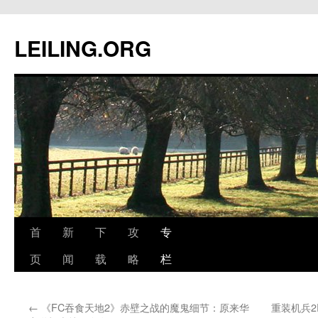
跳
至
LEILING.ORG
正
文
首
新
下
攻
专
页
闻
载
略
栏
←
《FC吞食天地2》赤壁之战的魔鬼细节：原来华
重装机兵