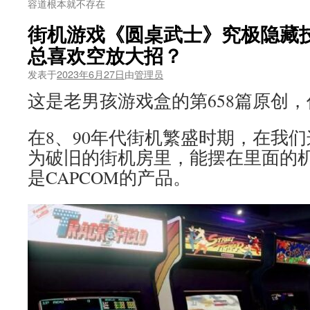
容道根本就不存在
街机游戏《圆桌武士》究极隐藏
总喜欢空放大招？
发表于
2023年6月27日
由
管理员
这是老男孩游戏盒的第658篇原创
在8、90年代街机繁盛时期，在我
为破旧的街机房里，能摆在里面的
是CAPCOM的产品。