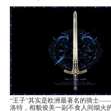
“王子”其实是欧洲最著名的骑士——
洛特，相貌俊美一副不食人间烟火