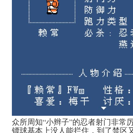
众所周知“小辫子”的忍者射门非常
镖球基本上没人能拦住，到了禁区