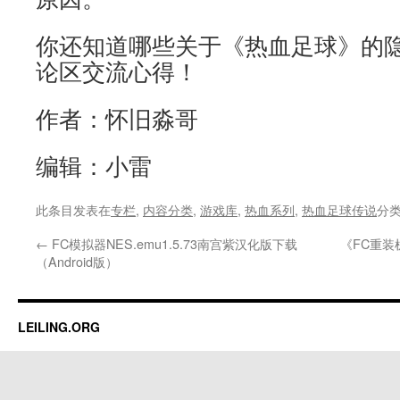
你还知道哪些关于《热血足球》的
论区交流心得！
作者：怀旧淼哥
编辑：小雷
此条目发表在
专栏
,
内容分类
,
游戏库
,
热血系列
,
热血足球传说
分
←
FC模拟器NES.emu1.5.73南宫紫汉化版下载
《FC重
（Android版）
LEILING.ORG