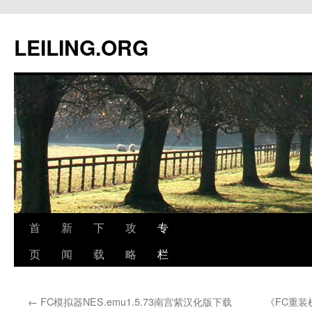
跳
至
LEILING.ORG
正
文
首
新
下
攻
专
页
闻
载
略
栏
←
FC模拟器NES.emu1.5.73南宫紫汉化版下载
《FC重