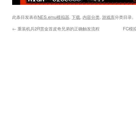
此条目发表在
NES.emu模拟器
,
下载
,
内容分类
,
游戏库
分类目录。
←
重装机兵2R赏金首皮奇兄弟的正确触发流程
FC模拟