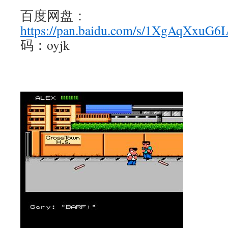
百度网盘：
https://pan.baidu.com/s/1XgAqXxuG
码：oyjk