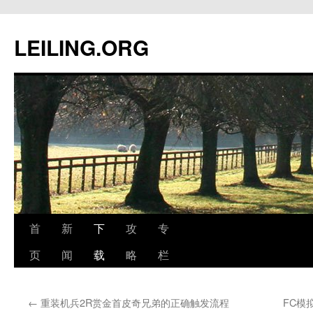
跳
至
LEILING.ORG
正
文
首
新
下
攻
专
页
闻
载
略
栏
←
重装机兵2R赏金首皮奇兄弟的正确触发流程
FC模拟