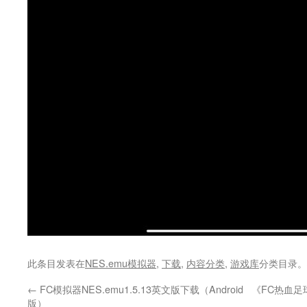
此条目发表在
NES.emu模拟器
,
下载
,
内容分类
,
游戏库
分类目录。
←
FC模拟器NES.emu1.5.13英文版下载（Android
《FC热血
版）