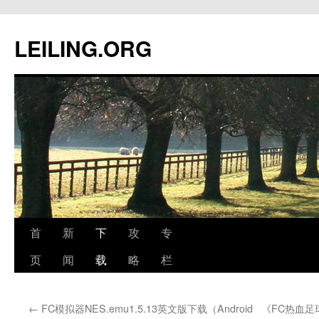
跳
至
LEILING.ORG
正
文
首
新
下
攻
专
页
闻
载
略
栏
←
FC模拟器NES.emu1.5.13英文版下载（Android
《FC热血