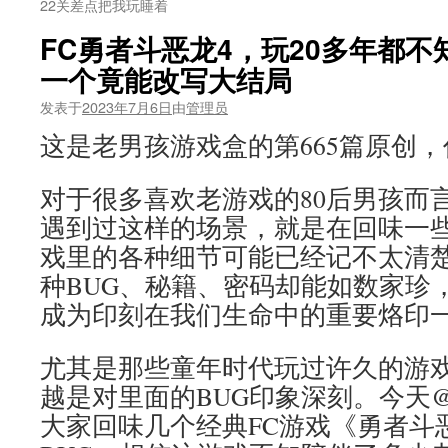
22关差点把我玩睡着
FC勇者斗恶龙4，玩20多年都不
一个竟能改写大结局
发表于
2023年7月6日
由
管理员
这是老男孩游戏盒的第665篇原创
对于很多喜欢老游戏的80后男孩而
遇到过这样的场景，就是在回味一
戏里的各种细节可能已经记不太清
种BUG、秘籍、密码却能如数家珍
成为印刻在我们生命中的重要烙印
尤其是那些童年时代玩过许久的游
越是对里面的BUG印象深刻。今天
大家回味几个经典FC游戏《勇者斗