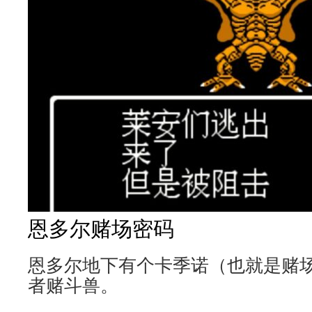
恩多尔赌场密码
恩多尔地下有个卡季诺（也就是赌场
者赌斗兽。