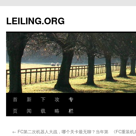
跳
至
LEILING.ORG
正
文
首
新
下
攻
专
页
闻
载
略
栏
←
FC第二次机器人大战，哪个关卡最无聊？当年第
《FC重装