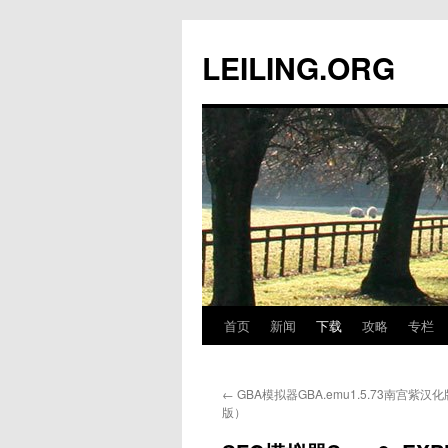
跳
至
LEILING.ORG
正
文
首页
新闻
下载
攻略
专栏
←
GBA模拟器GBA.emu1.5.73南宫紫汉化
版）