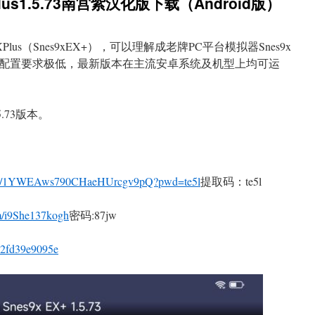
lus1.5.73南宫紫汉化版下载（Android版）
xEXPlus（Snes9xEX+），可以理解成老牌PC平台模拟器Snes9x
配置要求极低，最新版本在主流安卓系统及机型上均可运
.73版本。
com/s/1YWEAws790CHaeHUrcgv9pQ?pwd=te5l
提取码：te5l
m/i9She137kogh
密码:87jw
/92fd39e9095e