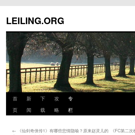
跳
至
LEILING.ORG
正
文
首
新
下
攻
专
页
闻
载
略
栏
←
《仙剑奇侠传1》有哪些悲情隐喻？原来赵灵儿的
《FC第二