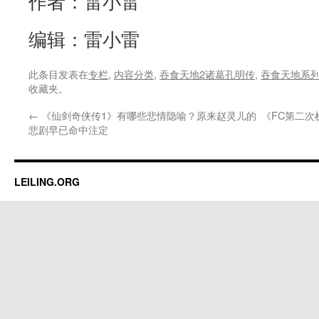
作者：雷小雷
编辑：雷小雷
此条目发表在
专栏
,
内容分类
,
吞食天地2诸葛孔明传
,
吞食天地系
收藏夹。
←
《仙剑奇侠传1》有哪些悲情隐喻？原来赵灵儿的
《FC第二
悲剧早已命中注定
LEILING.ORG