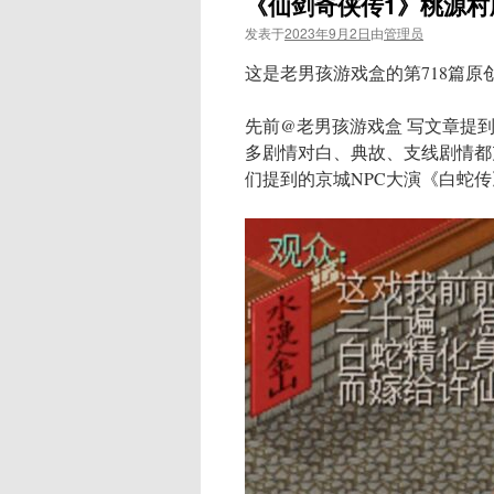
《仙剑奇侠传1》桃源
发表于
2023年9月2日
由
管理员
这是老男孩游戏盒的第718篇原
先前@老男孩游戏盒 写文章提
多剧情对白、典故、支线剧情都
们提到的京城NPC大演《白蛇