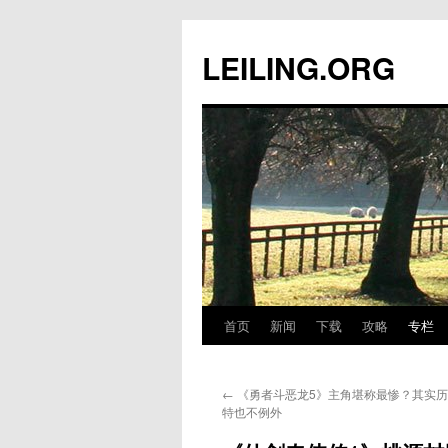
跳
至
LEILING.ORG
正
文
首页
新闻
下载
攻略
专栏
←
《勇者斗恶龙5》主角堪称最惨？其实
特也不例外