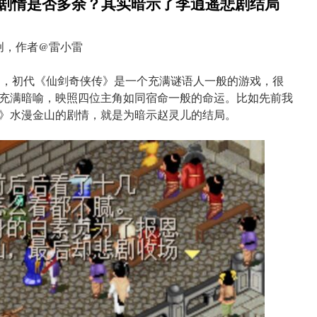
村剧情是否多余？其实暗示了李逍遥悲剧结局
创，作者@雷小雷
到，初代《仙剑奇侠传》是一个充满谜语人一般的游戏，很
充满暗喻，映照四位主角如同宿命一般的命运。比如先前我
传》水漫金山的剧情，就是为暗示赵灵儿的结局。