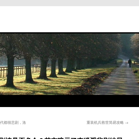
历代都很悲剧，洛
重装机兵救世简易攻略
→