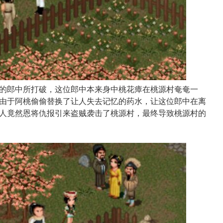
的郎中所打破，这位郎中本来身中桃花瘴在桃源村奄奄一
由于阿桃偷偷替换了让人失去记忆的药水，让这位郎中在离
人竟然恩将仇报引来盗贼袭击了桃源村，最终导致桃源村的