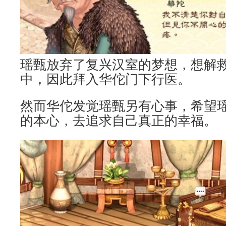
瑶甄放弃了复兴汉室的梦想，想解
中，因此拜入华佗门下行医。
然而华佗发觉瑶甄另有心事，希望
的本心，去追求自己真正的幸福。