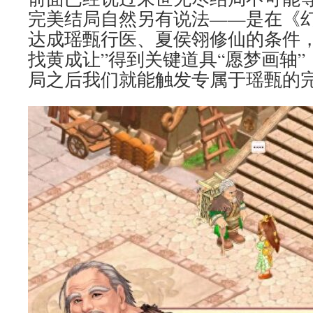
完美结局自然另有说法——是在《幻
达成瑶甄行医、夏侯翎修仙的条件，
找黄成让”得到关键道具“愿梦画轴
局之后我们就能触发专属于瑶甄的