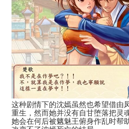
这种剧情下的沈嫣虽然也希望借由
重生，然而她并没有自甘堕落把灵
她会在何后被魑魅王俯身作乱时帮