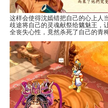
这样会使得沈嫣错把自己的心上人
歧途将自己的灵魂献祭给魑魅王，
全丧失心性，竟然杀死了自己的青