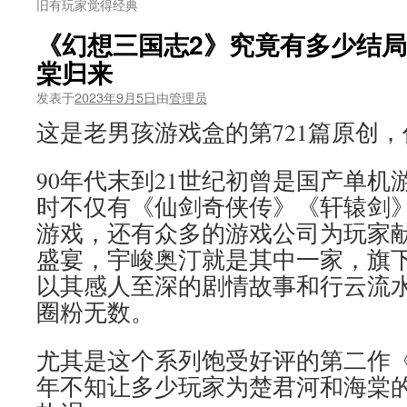
旧有玩家觉得经典
《幻想三国志2》究竟有多少结
棠归来
发表于
2023年9月5日
由
管理员
这是老男孩游戏盒的第721篇原创
90年代末到21世纪初曾是国产单机
时不仅有《仙剑奇侠传》《轩辕剑
游戏，还有众多的游戏公司为玩家
盛宴，宇峻奥汀就是其中一家，旗
以其感人至深的剧情故事和行云流
圈粉无数。
尤其是这个系列饱受好评的第二作《
年不知让多少玩家为楚君河和海棠