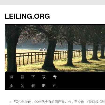
跳
至
LEILING.ORG
正
文
首
新
下
攻
专
页
闻
载
略
栏
←
FC少年游侠，90年代少有的国产智力卡，至今依
《梦幻模拟战