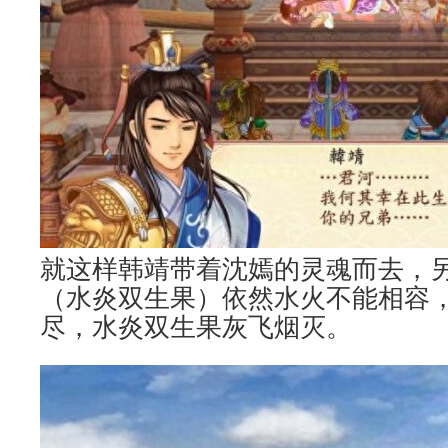
就这样韩靖带着沈嫣的灵魂而去，
（水炎双生果）依然水火不能相容
尽，水炎双生果灰飞烟灭。