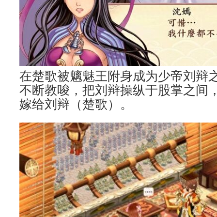
在楚歌被魑魅王附身成为少帝刘辩
不断教唆，把刘辩操纵于股掌之间
嫁给刘辩（楚歌）。