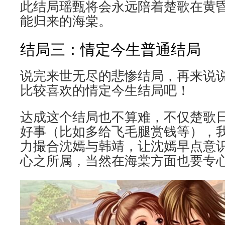
此结局瑶甄将会永远陪着楚歌在黄
能归来的海棠。
结局三：情定今生普通结局
说完来世无尽的悲惨结局，再来说
比较喜欢的情定今生结局吧！
达成这个结局也不算难，不仅楚歌
好事（比如多给飞毛腿赏钱等），
力撮合沈嫣与韩靖，让沈嫣早点意
心之所属，当然在海棠方面也要专