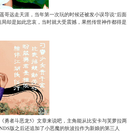
遥哥远走天涯，当年第一次玩的时候还被发小误导说“后面
结局却是如此悲哀，当时就大受震撼，果然传世神作都得是
《勇者斗恶龙5》文章来说吧，主角能从比安卡与芙萝拉两
NDS版之后还追加了小恶魔的狄波拉作为新娘的第三人