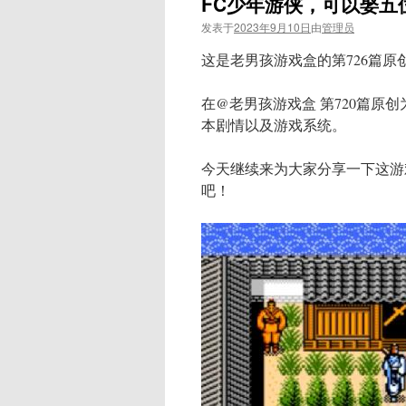
FC少年游侠，可以娶五
发表于
2023年9月10日
由
管理员
这是老男孩游戏盒的第726篇原
在@老男孩游戏盒 第720篇原
本剧情以及游戏系统。
今天继续来为大家分享一下这游
吧！