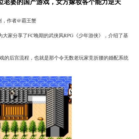
位老婆的国产游戏，女方嫁妆各个能力逆天
创，作者@霸王蟹
创为大家分享了FC晚期的武侠风RPG《少年游侠》，介绍了基
戏的后宫流程，也就是那个令无数老玩家竞折腰的婚配系统