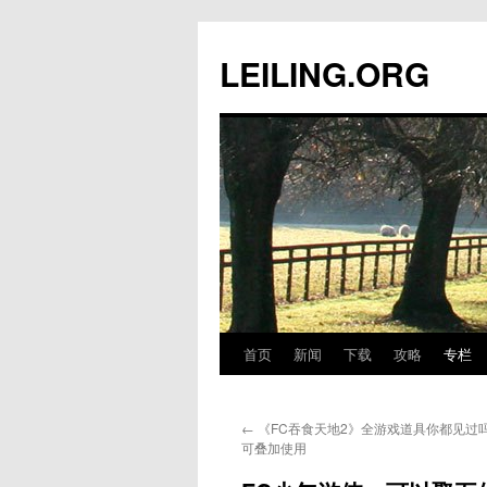
跳
至
LEILING.ORG
正
文
首页
新闻
下载
攻略
专栏
←
《FC吞食天地2》全游戏道具你都见过
可叠加使用