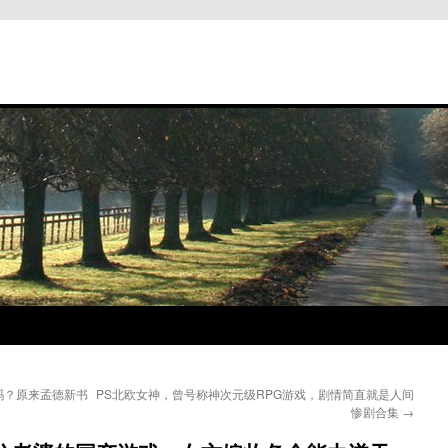
吗？原来孟德新书
PS北欧女神，曾号称神次元级RPG游戏，剧情简直就是人间
惨剧合集
→