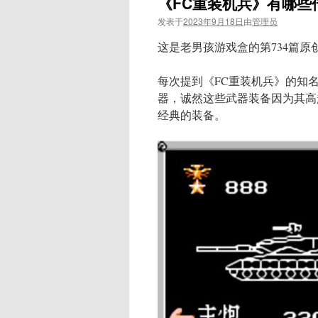
《FC重装机兵》有哪些
发表于
2023年9月18日
由
管理员
这是老男孩游戏盒的第734篇原
每次提到《FC重装机兵》的知
器，诚然这些武器装备因为其高
经典的装备。