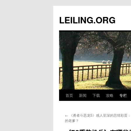
跳
至
LEILING.ORG
正
文
首页
新闻
下载
攻略
专栏
←
《勇者斗恶龙5》感人至深的悲情彩蛋
的老爹？