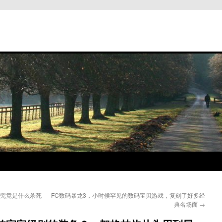
：究竟是什么杀死
FC数码暴龙3，小时候罕见的数码宝贝游戏，复刻了好多经
典名场面
→