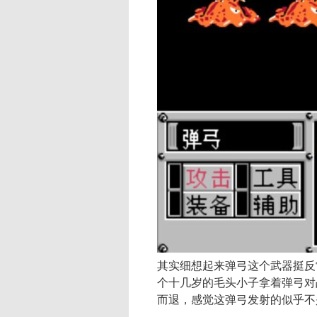
其实细想起来弹弓这个武器挺反
个十几岁的毛头小子拿着弹弓对
而退，感觉这弹弓发射的似乎不