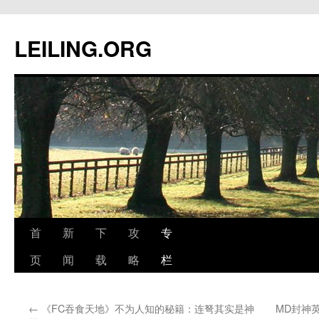
跳
至
LEILING.ORG
正
文
首
新
下
攻
专
页
闻
载
略
栏
←
《FC吞食天地》不为人知的秘籍：连弩其实是神
MD封神