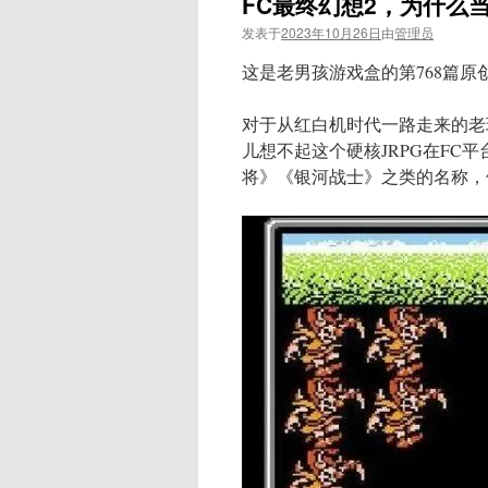
FC最终幻想2，为什么
发表于
2023年10月26日
由
管理员
这是老男孩游戏盒的第768篇原
对于从红白机时代一路走来的老
儿想不起这个硬核JRPG在F
将》《银河战士》之类的名称，