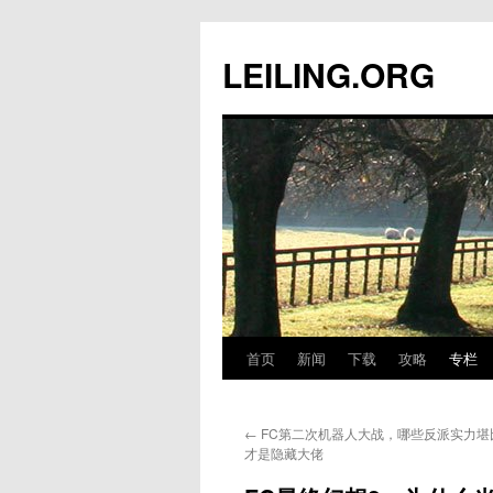
跳
至
LEILING.ORG
正
文
首页
新闻
下载
攻略
专栏
←
FC第二次机器人大战，哪些反派实力堪比
才是隐藏大佬