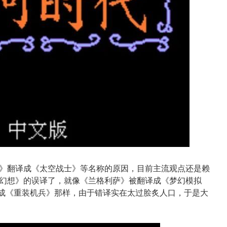
》翻译成《太空战士》等名称的原因，目前主流观点还是赖
幻想》的误译了，就像《兰格利萨》被翻译成《梦幻模拟
翻译成《重装机兵》那样，由于错译实在太过脍炙人口，于是大