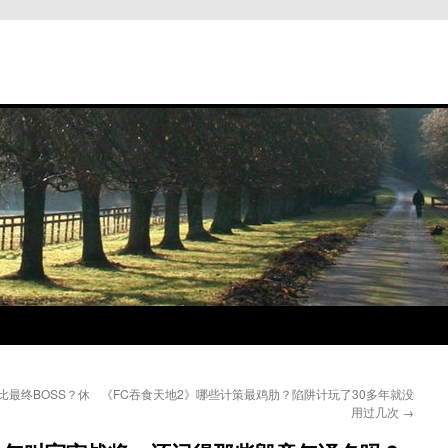
最终BOSS？休
《FC吞食天地2》哪些计策最鸡肋？陷阱计玩了30多年就没
用过几次
→