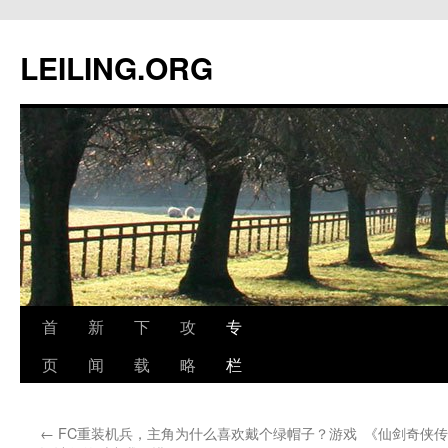
跳
至
LEILING.ORG
正
文
首
新
下
攻
专
页
闻
载
略
栏
←
FC重装机兵，主角为什么喜欢戴个绿帽子？游戏
《仙剑奇侠传