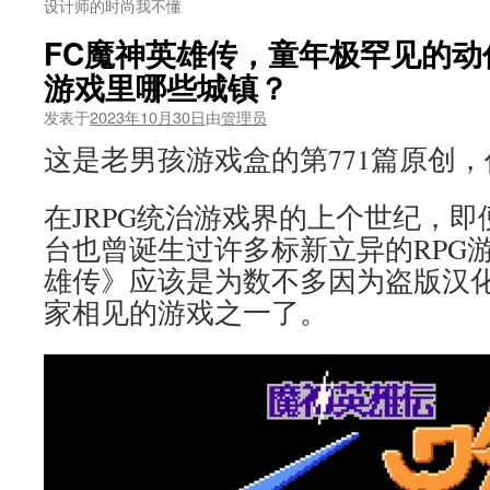
设计师的时尚我不懂
FC魔神英雄传，童年极罕见的动
游戏里哪些城镇？
发表于
2023年10月30日
由
管理员
这是老男孩游戏盒的第771篇原创
在JRPG统治游戏界的上个世纪，即
台也曾诞生过许多标新立异的RPG
雄传》应该是为数不多因为盗版汉
家相见的游戏之一了。