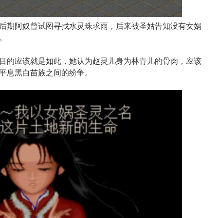
后期阿奴曾试图寻找水灵珠求雨，后来被圣姑告知没有女娲
。
目的应该就是如此，她认为赵灵儿身为林青儿的骨肉，应该
平息黑白苗族之间的纷争。