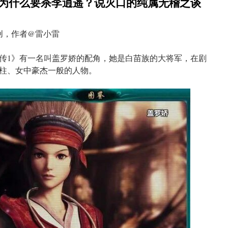
娇为什么要杀李逍遥？说灭口的纯属无稽之谈
创，作者@雷小雷
传1》有一名叫盖罗娇的配角，她是白苗族的大将军，在剧
柱、女中豪杰一般的人物。