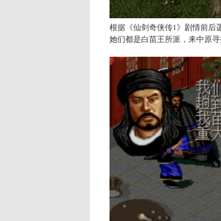
根据《仙剑奇侠传1》剧情前后
她们都是白苗王所派，来中原寻