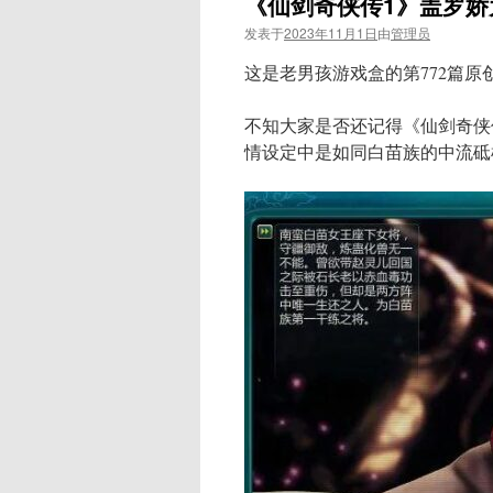
《仙剑奇侠传1》盖罗
发表于
2023年11月1日
由
管理员
这是老男孩游戏盒的第772篇原
不知大家是否还记得《仙剑奇侠
情设定中是如同白苗族的中流砥