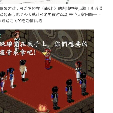
形象才对，可盖罗娇在《仙剑1》的剧情中差点取了李逍遥
遥起杀心呢？今天就让@老男孩游戏盒 来带大家回顾一下
李逍遥之间的恩怨情仇吧！