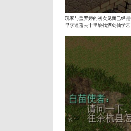
玩家与盖罗娇的初次见面已经是
早李逍遥去十里坡找酒剑仙学艺