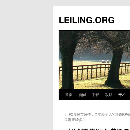
跳
至
LEILING.ORG
正
文
首页
新闻
下载
攻略
专栏
←
FC魔神英雄传，童年极罕见的动作RP
里哪些城镇？