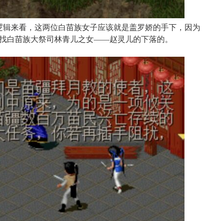
逻辑来看，这两位白苗族女子应该就是盖罗娇的手下，因为
找白苗族大祭司林青儿之女——赵灵儿的下落的。