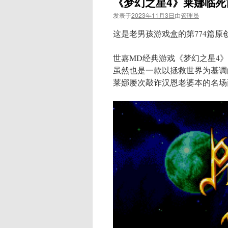
《梦幻之星4》莱娜临
发表于
2023年11月3日
由
管理员
这是老男孩游戏盒的第774篇原
世嘉MD经典游戏《梦幻之星4
虽然也是一款以拯救世界为基调
莱娜屡次敲诈汉恩老婆本的名场