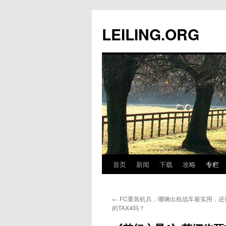
跳
至
LEILING.ORG
正
文
首页
新闻
下载
攻略
专栏
←
FC重装机兵，哪辆出租战车最实用，还
的TAX4吗？