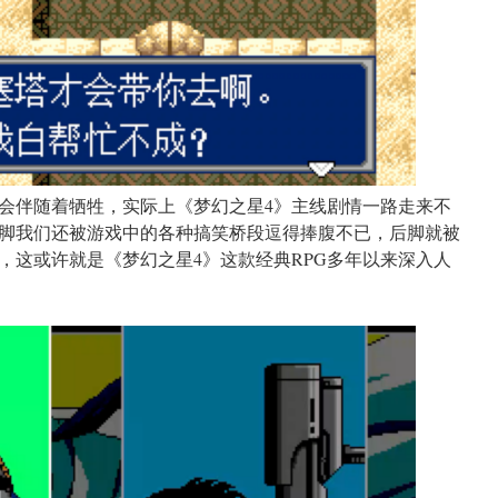
然会伴随着牺牲，实际上《梦幻之星4》主线剧情一路走来不
脚我们还被游戏中的各种搞笑桥段逗得捧腹不已，后脚就被
，这或许就是《梦幻之星4》这款经典RPG多年以来深入人