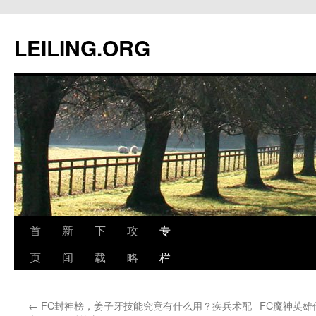
跳
至
LEILING.ORG
正
文
首
新
下
攻
专
页
闻
载
略
栏
←
FC封神榜，姜子牙技能究竟有什么用？疾兵术配
FC魔神英雄