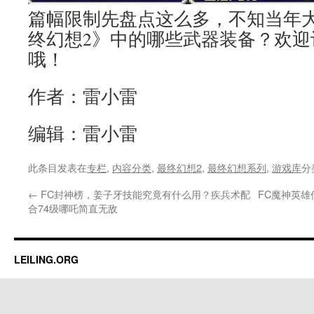
篇幅限制先盘点这么多，不知当年大
终幻想2》中的哪些武器装备？欢迎
哦！
作者：雷小雷
编辑：雷小雷
此条目发表在
专栏
,
内容分类
,
最终幻想2
,
最终幻想系列
,
游戏库
分
←
FC封神榜，姜子牙技能究竟有什么用？疾兵术配
FC魔神英雄
合74级哪吒简直无敌
LEILING.ORG