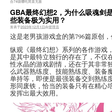
合74级哪吒简直无敌
GBA最终幻想2，为什么吸魂剑
些装备极为实用？
发表于
2023年12月1日
由
管理员
这是老男孩游戏盒的第796篇原创
纵观《最终幻想》系列的各作游戏，
是其中最特立独行的存在了，不仅
性水晶的游戏剧情，还在于其非常
么武器熟练度、技能熟练度、装备
单持等，即便是最强装备交到熟练
形同废铁，恰当的装备只有在精心
发挥出最大效用。