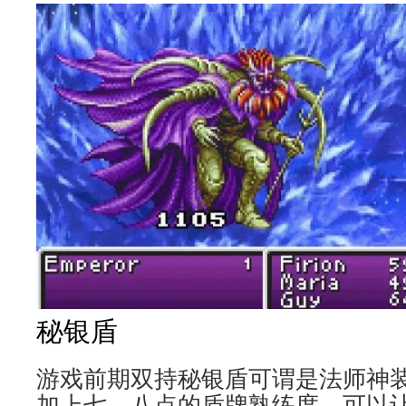
秘银盾
游戏前期双持秘银盾可谓是法师神
加上七、八点的盾牌熟练度，可以