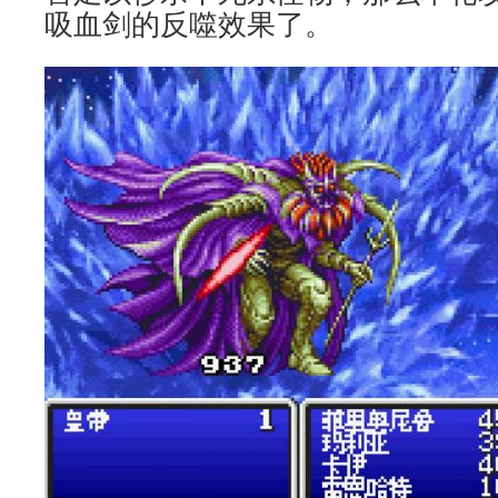
吸血剑的反噬效果了。