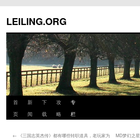
跳
至
LEILING.ORG
正
文
首
新
下
攻
专
页
闻
载
略
栏
←
《三国志英杰传》都有哪些转职道具，老玩家为
MD梦幻之