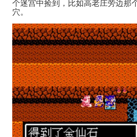
个迷宫中捡到，比如高老庄旁边那
穴。