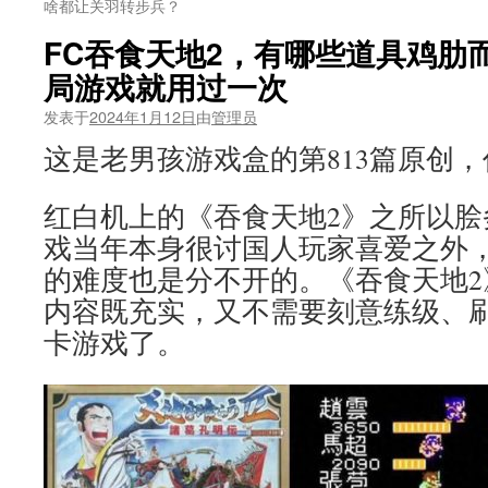
啥都让关羽转步兵？
FC吞食天地2，有哪些道具鸡肋
局游戏就用过一次
发表于
2024年1月12日
由
管理员
这是老男孩游戏盒的第813篇原创
红白机上的《吞食天地2》之所以脍
戏当年本身很讨国人玩家喜爱之外
的难度也是分不开的。《吞食天地2
内容既充实，又不需要刻意练级、
卡游戏了。