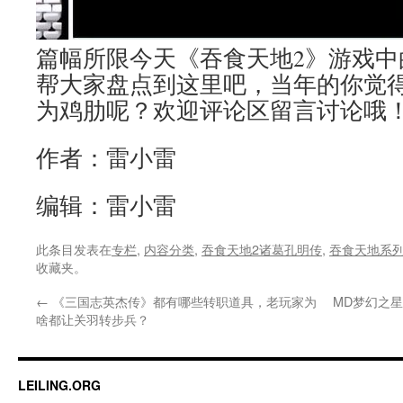
篇幅所限今天《吞食天地2》游戏中
帮大家盘点到这里吧，当年的你觉
为鸡肋呢？欢迎评论区留言讨论哦
作者：雷小雷
编辑：雷小雷
此条目发表在
专栏
,
内容分类
,
吞食天地2诸葛孔明传
,
吞食天地系
收藏夹。
←
《三国志英杰传》都有哪些转职道具，老玩家为
MD梦幻之
啥都让关羽转步兵？
LEILING.ORG