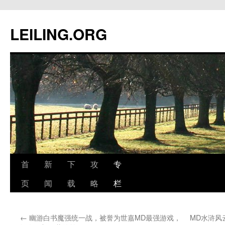
跳
至
LEILING.ORG
正
文
首
新
下
攻
专
页
闻
载
略
栏
←
幽游白书魔强统一战，被誉为世嘉MD最强游戏，
MD水浒风