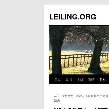
跳
至
LEILING.ORG
正
文
首页
新闻
下载
攻略
专栏
←
FC成龙之龙，哪种必杀技最强？小时候
跟头