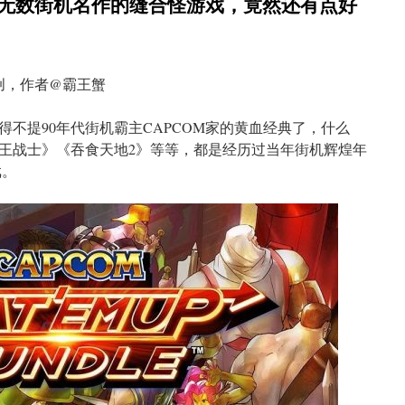
了无数街机名作的缝合怪游戏，竟然还有点好
创，作者@霸王蟹
不提90年代街机霸主CAPCOM家的黄血经典了，什么
王战士》《吞食天地2》等等，都是经历过当年街机辉煌年
戏。