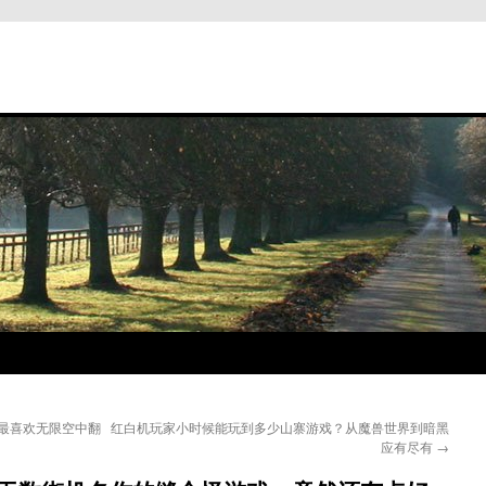
最喜欢无限空中翻
红白机玩家小时候能玩到多少山寨游戏？从魔兽世界到暗黑
应有尽有
→