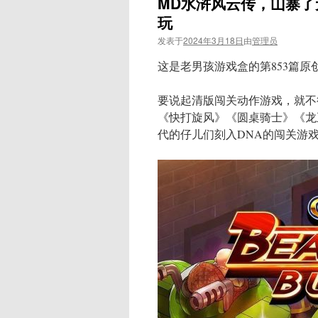
MD水浒风云传，山寨
玩
发表于
2024年3月18日
由
管理员
这是老男孩游戏盒的第853篇原
要说起清版闯关动作游戏，就不得
《快打旋风》《圆桌骑士》《龙
代的仔儿们刻入DNA的闯关游