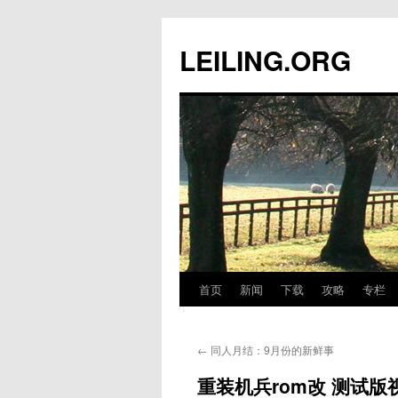
跳
至
LEILING.ORG
正
文
首页
新闻
下载
攻略
专栏
←
同人月结：9月份的新鲜事
重装机兵rom改 测试版