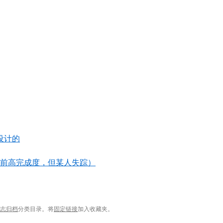
设计的
目前高完成度，但某人失踪）
日志归档
分类目录。将
固定链接
加入收藏夹。