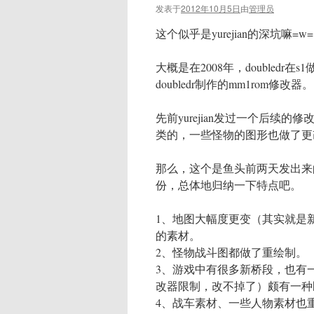
发表于
2012年10月5日
由
管理员
这个似乎是yurejian的深坑
大概是在2008年，doubled
doubledr制作的mm1rom修改器。
先前yurejian发过一个后续
类的，一些怪物的图形也做了更
那么，这个是鱼头前两天发出来的测
份，总体地归纳一下特点吧。
1、地图大幅度更变（其实就是新的
的素材。
2、怪物战斗图都做了重绘制。
3、游戏中有很多新桥段，也有
改器限制，改不掉了）颇有一种
4、战车素材、一些人物素材也