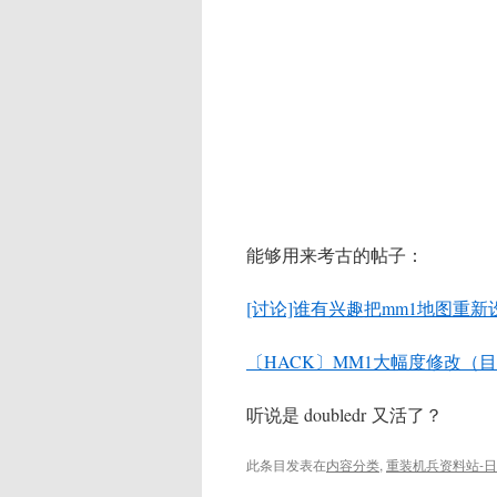
能够用来考古的帖子：
[讨论]谁有兴趣把mm1地图重新
〔HACK〕MM1大幅度修改（
听说是 doubledr 又活了？
此条目发表在
内容分类
,
重装机兵资料站-