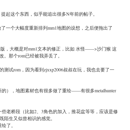
嘛=w= 提起这个东西，似乎能追出很多N年前的帖子。
r在s1做了一个大幅度重新排列mm1地图的设想，之后便拖出了
的修改版，大概是对mm1文本的修正，比如 水怪——>沙门猴 这
改。那个rom已经被我弄丢了。
试rom，因为看到zjxxp2006叔叔在玩，我也去要了一
），地图素材也有很多做了重绘——有很多metalhunter
一些老桥段（比如2、3角色的加入，推花盆等等，应该是修
既陌生又似曾相识的感觉。
重绘了。