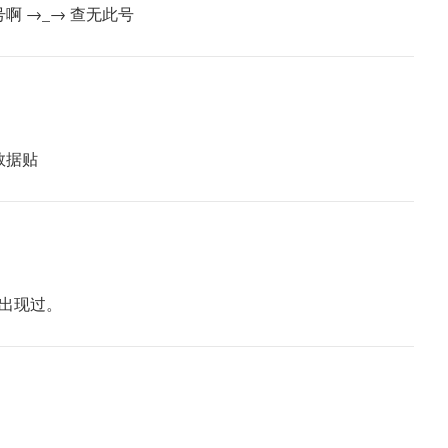
啊 →_→ 查无此号
数据贴
里还出现过。