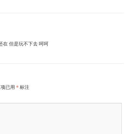
还在 但是玩不下去 呵呵
*
填项已用
标注