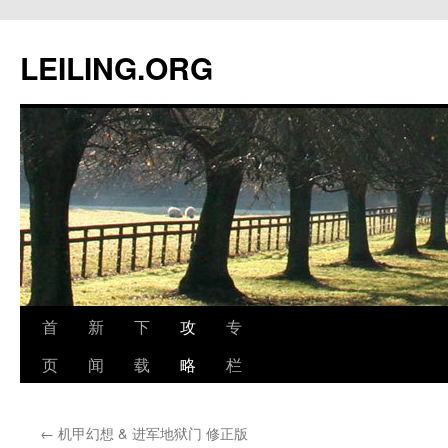
跳
至
LEILING.ORG
正
文
首
新
下
攻
专
页
闻
载
略
栏
←
机甲幻想 & 进军地狱门 修正版