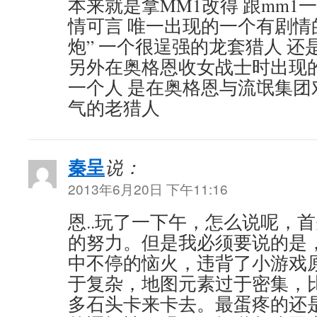
本来就是拿MM1改得 跟mm1
情可言 唯一出现的一个有剧情的
炮” 一个很逞强的龙套猎人 
另外在奥格恩收女战士时出现
一个人 是在奥格恩与流氓集团
气的老猎人
秦呈
说：
2013年6月20日 下午11:16
恩..玩了一下午，怎么说呢，
的努力。但是我必须要说的是
中不停的恼火，违背了小游戏
于复杂，地图元素过于密集，
多石头卡来卡去。最蛋疼的还是