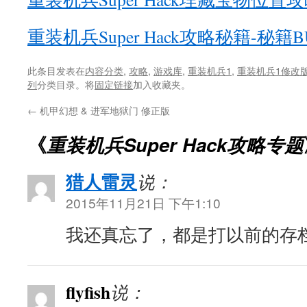
重装机兵Super Hack攻略秘籍-秘籍B
此条目发表在
内容分类
,
攻略
,
游戏库
,
重装机兵1
,
重装机兵1修改
列
分类目录。将
固定链接
加入收藏夹。
←
机甲幻想 & 进军地狱门 修正版
《
重装机兵Super Hack攻略专题
猎人雷灵
说：
2015年11月21日 下午1:10
我还真忘了，都是打以前的存
flyfish
说：