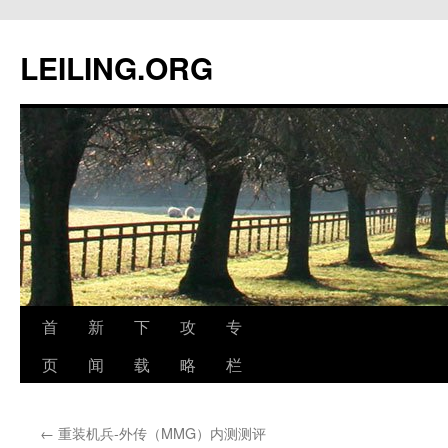
跳
至
LEILING.ORG
正
文
首
新
下
攻
专
页
闻
载
略
栏
←
重装机兵-外传（MMG）内测测评