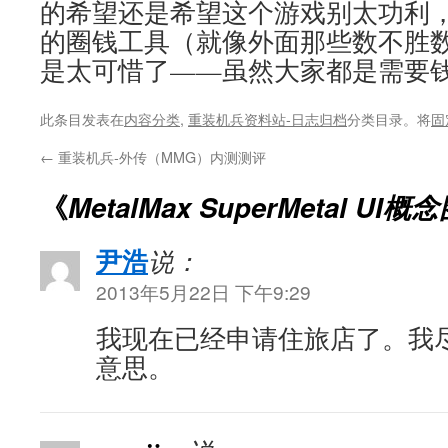
的希望还是希望这个游戏别太功利
的圈钱工具（就像外面那些数不胜
是太可惜了——虽然大家都是需要
此条目发表在
内容分类
,
重装机兵资料站-日志归档
分类目录。将
固
←
重装机兵-外传（MMG）内测测评
《
MetalMax SuperMetal UI概
尹浩
说：
2013年5月22日 下午9:29
我现在已经申请住旅店了。我
意思。