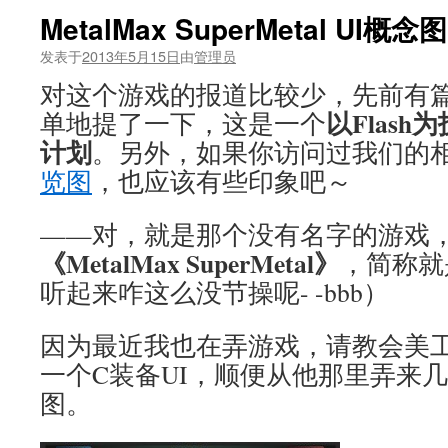
MetalMax SuperMetal UI概念图
发表于
2013年5月15日
由
管理员
对这个游戏的报道比较少，先前有
以Flas
单地提了一下，这是一个
计划
。另外，如果你访问过我们的
览图
，也应该有些印象吧～
——对，就是那个没有名字的游戏
《MetalMax SuperMetal》
，简称就
听起来咋这么没节操呢- -bbb）
因为最近我也在弄游戏，请教会美工的z
一个C装备UI，顺便从他那里弄来几
图。