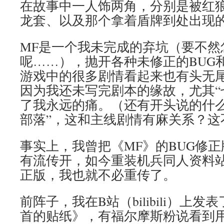
在故事中一人饰两角，分别是被红
龙套、以及那个拿着盾牌到处出现的
MF是一个我未完成的弃坑（要不然
呢……），抛开各种未修正的BUG
游戏中的很多剧情看起来也有头无
因为我还未写完剧本的缘故，尤其“
了我永远的痛。（还有开头说的什么
部落”，这和主线剧情有麻关系？这
事实上，我曾把《MF》的BUG修
有流传开，如今重装机兵同人资料
正版，我也就不必重传了。
前阵子，我在B站（bilibili）上
首的贴纸》，有福尔摩斯粉说看到用