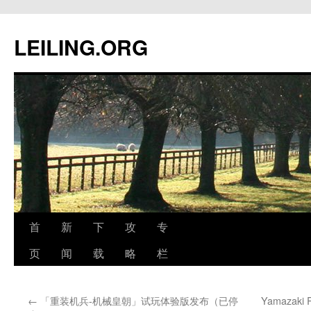
跳
至
LEILING.ORG
正
文
首
新
下
攻
专
页
闻
载
略
栏
←
「重装机兵-机械皇朝」试玩体验版发布（已停
Yamaza