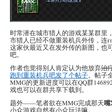
时常潜在城市猎人的游戏某某群里
市猎人已经不做重装机兵外传，连rm
这家伙最近又在发外传的新图，也
吧。
作者也觉得别人肯定认为他放弃
治
跑到重装机兵吧发了个帖子
。帖子
MMG的更新进度可以在QQ群14689
戏也可以在群共享下载到。
嘴
题外——笔者欲在MMG完成那天
小众游戏自然有小众玩法嘛。