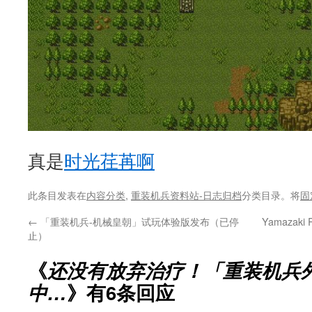
真是
时光荏苒啊
此条目发表在
内容分类
,
重装机兵资料站-日志归档
分类目录。将
固
←
「重装机兵-机械皇朝」试玩体验版发布（已停
Yamaza
止）
《
还没有放弃治疗！「重装机兵
中…
》有6条回应