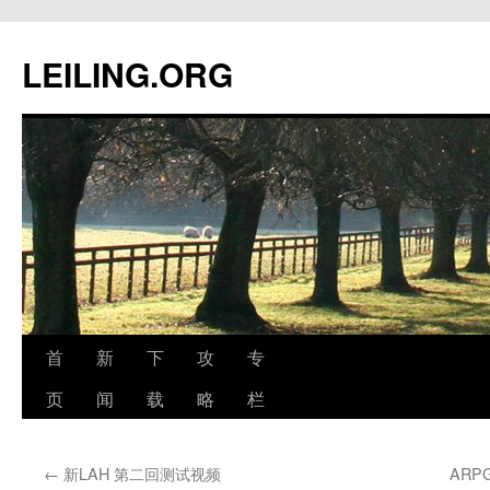
跳
至
LEILING.ORG
正
文
首
新
下
攻
专
页
闻
载
略
栏
←
新LAH 第二回测试视频
ARP