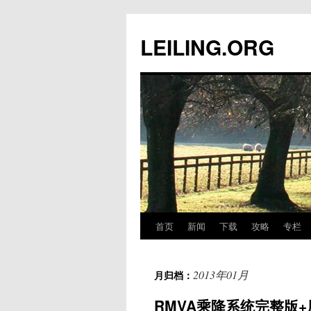
跳
至
LEILING.ORG
正
文
首页
新闻
下载
攻略
专栏
2013年01月
月归档：
RMVA乘降系统完整版