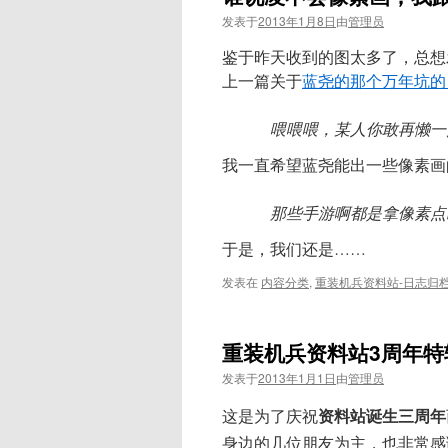
发表于
2013年1月8日
由
管理员
鉴于昨天收到的图太多了，总想
上一篇关于
蓝尧的那个万年坑的
喂喂喂，某人你敢再懒一
我一直希望蓝尧能出一些像素画
那些手游啊都是拿像素点
于是，我们还是……
发表在
内容分类
,
重装机兵资料站-日志归
重装机兵资料站3周年特辑B
发表于
2013年1月1日
由
管理员
资料站诞生三周年
这是为了庆祝
身边的几位朋友为主，也非常感