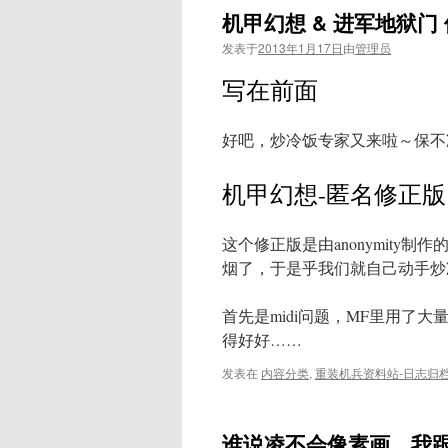
机甲幻想 & 进军地狱门
发表于
2013年1月17日
由
管理员
写在前面
好吧，炒冷饭专家又来啦～保不
机甲幻想-匿名修正版
这个修正版是由anonymity
烟了，于是乎我们就自己动手炒
首先是midi问题，MF里用了大量
得好好……
发表在
内容分类
,
重装机兵资料站-日志归
谁说凌不会像素画，我跟