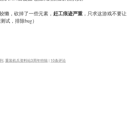
赶工痕迹严重
较懒，砍掉了一些元素，
，只求这游戏不要让
助测试，排除bug）
列
,
重装机兵资料站3周年特辑
|
10条评论