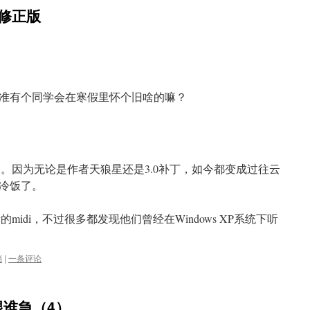
 修正版
准有个同学会在寒假里怀个旧啥的嘛？
制作的。因为无论是作者天狼星还是3.0补丁，如今都变成过往云
冷饭了。
的midi，不过很多都发现他们曾经在Windows XP系统下听
档
|
一条评论
谁急（4）