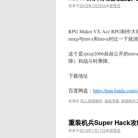
发表于
2013年1月20日
由
管理员
RPG Maker VX Ace 
rmxp与rmvx和rmva对比一下
这个是zjxxp2006叔叔公开
障）和战斗时乘降。
下载地址
百度网盘：
https://pan.baidu.com/s
发表在
同人游戏制作
,
游戏专题
,
游戏制作工
重装机兵Super Hack
发表于
2013年1月17日
由
管理员