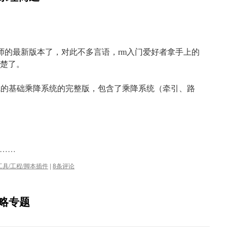
RPG制作大师的最新版本了，对此不多言语，rm入门爱好者拿手上的
就清楚了。
的rmva的基础乘降系统的完整版，包含了乘降系统（牵引、路
……
具/工程/脚本插件
|
8条评论
攻略专题