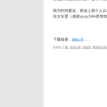
因为时间紧迫，再加上我个人比
你太失望（感谢zjxxp2006君帮
下载链接：
https://l
……
发表在
下载
,
内容分类
,
游戏库
,
重装机兵系