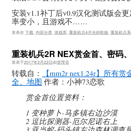
安装v1.1补丁后v0.9汉化测试版
率变小，且游戏不……
发表在
下载
,
内容分类
,
游戏库
,
重装机兵4月光的歌姬
,
重装机兵系
重装机兵2R NEX赏金首、密码
发表于
2017年2月22日
由
管理员
转载自：
【mm2r nex1.24r】
全、地图
作者：小神73恋歌
赏金首位置资料：
1 变种萝卜-马多镇右边沙漠
2 逗比探测器-厄尔尼诺右上
3 亚当蚁-码头镇左边森林调查