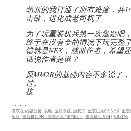
萌新的我打通了所有难度，共160
击破，进化成老司机了
为了玩重装机兵第一次逛贴吧
终于在没有金的情况下玩完整
错就是NEX，感谢作者，希望
话说作者是谁？
原MM2R的基础内容不多说了
过。
接
……
发表在
内容分类
,
攻略
,
游戏专题
,
游戏库
,
重装机兵2R NEX
,
重装
改版
,
重装机兵2R（重装机兵2重制版）
,
重装机兵系列
|
3条评论