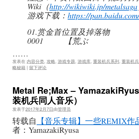
Wiki（
http://wikiwiki.jp/metalsaga
游戏下载：
https://pan.baidu.com
01.赏金首位置及掉落物
0001 【荒ぶ
……
发表在
内容分类
,
攻略
,
游戏专题
,
游戏库
,
重装机兵系列
,
重装机兵
略秘籍
|
留下评论
Metal Re;Max – Yamazak
装机兵同人音乐）
发表于
2017年2月7日
由
管理员
转载自
【音乐专辑】一些REMIX作
者：YamazakiRyusa