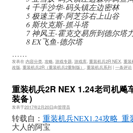
4 千手沙华-码头镇左边密林
5 极速王者-阿芝莎右上山谷
6 斯坎克斯-抓斗塔
7 神风王-霍克交易所到德尔塔
8 EX飞鱼-德尔塔
……
发表在
内容分类
,
攻略
,
游戏专题
,
游戏库
,
重装机兵2R NEX
,
重装
改版
,
重装机兵2R（重装机兵2重制版）
,
重装机兵系列
|
一条评论
重装机兵2R NEX 1.24老司机
装备）
发表于
2017年2月20日
由
管理员
转载自：
重装机兵NEX1.24攻略_
大人的阿宝