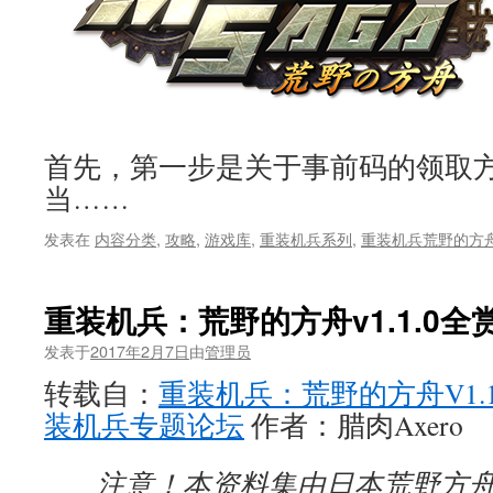
首先，第一步是关于事前码的领取
当……
发表在
内容分类
,
攻略
,
游戏库
,
重装机兵系列
,
重装机兵荒野的方
重装机兵：荒野的方舟v1.1.0
发表于
2017年2月7日
由
管理员
转载自：
重装机兵：荒野的方舟V1.
装机兵专题论坛
作者：腊肉Axero
注意！本资料集由日本荒野方