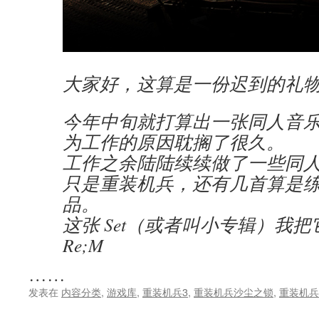
大家好，这算是一份迟到的礼
今年中旬就打算出一张同人音
为工作的原因耽搁了很久。
工作之余陆陆续续做了一些同人 R
只是重装机兵，还有几首算是
品。
这张 Set（或者叫小专辑）我把它命
Re;M
……
发表在
内容分类
,
游戏库
,
重装机兵3
,
重装机兵沙尘之锁
,
重装机兵