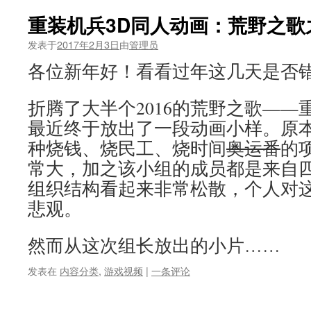
重装机兵3D同人动画：荒野之歌
发表于
2017年2月3日
由
管理员
各位新年好！看看过年这几天是否
折腾了大半个2016的荒野之歌——
最近终于放出了一段动画小样。原
种烧钱、烧民工、烧时间
奥运番
的
常大，加之该小组的成员都是来自
组织结构看起来非常松散，个人对
悲观。
然而从这次组长放出的小片……
发表在
内容分类
,
游戏视频
|
一条评论