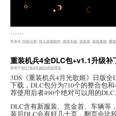
……
发表在
内容分类
,
同人游戏制作
,
游戏专题
,
游戏库
,
游戏素材
,
重装
重装机兵4全DLC包+v1.1升级
发表于
2017年2月28日
由
管理员
3DS《重装机兵4月光歌姬》日版全DL
下载，DLC包分为710个的整合包和4
荐使用后者490个绝对可以用的DLC
DLC含有新服装、赏金首、车辆等
装后DLC会有好几十页，翻页会比