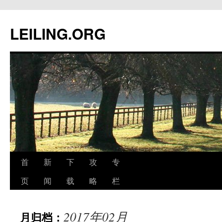
跳
至
LEILING.ORG
正
文
首
新
下
攻
专
页
闻
载
略
栏
2017年02月
月归档：