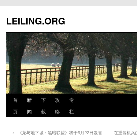
跳
至
LEILING.ORG
正
文
首
新
下
攻
专
页
闻
载
略
栏
←
《龙与地下城：黑暗联盟》将于6月22日发售
在重装机兵