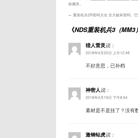
收藏夹。
←
重装机兵2R密码大全 含大破坏密码、
《
NDS重装机兵3（MM
猎人雷灵
说：
2018年4月20日 上午12:48
不好意思，已补档
神密人
说：
2018年4月19日 下午8:54
素材是不是挂了？没有
激钢钻虎
说：