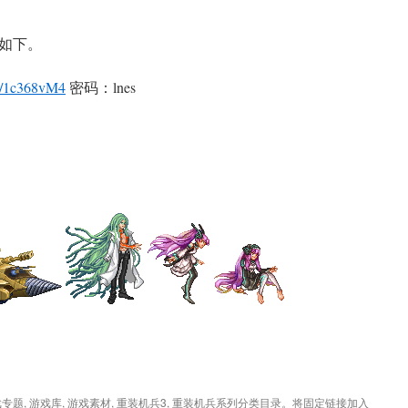
如下。
/s/1c368vM4
密码：lnes
戏专题
,
游戏库
,
游戏素材
,
重装机兵3
,
重装机兵系列
分类目录。将
固定链接
加入