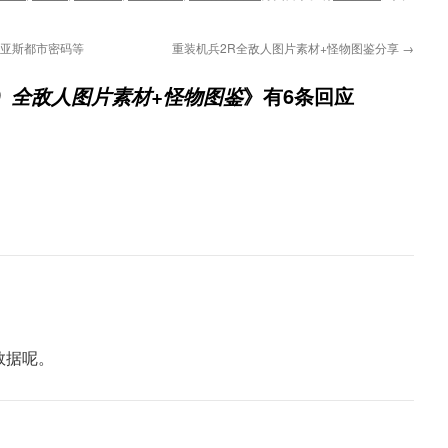
巴亚斯都市密码等
重装机兵2R全敌人图片素材+怪物图鉴分享
→
》有6条回应
3）全敌人图片素材+怪物图鉴
数据呢。