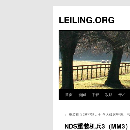
跳
至
LEILING.ORG
正
文
首页
新闻
下载
攻略
专栏
←
重装机兵2R密码大全 含大破坏密码、
NDS重装机兵3（MM