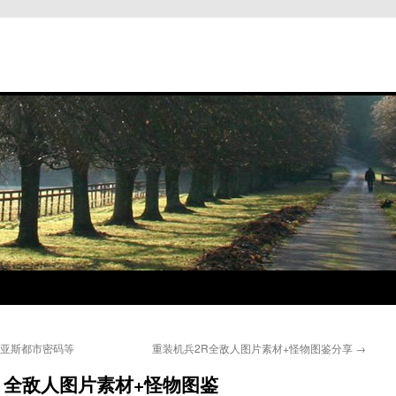
巴亚斯都市密码等
重装机兵2R全敌人图片素材+怪物图鉴分享
→
3）全敌人图片素材+怪物图鉴