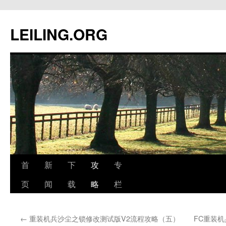
跳
至
LEILING.ORG
正
文
首
新
下
攻
专
页
闻
载
略
栏
←
重装机兵沙尘之锁修改测试版V2流程攻略（五）
FC重装机兵