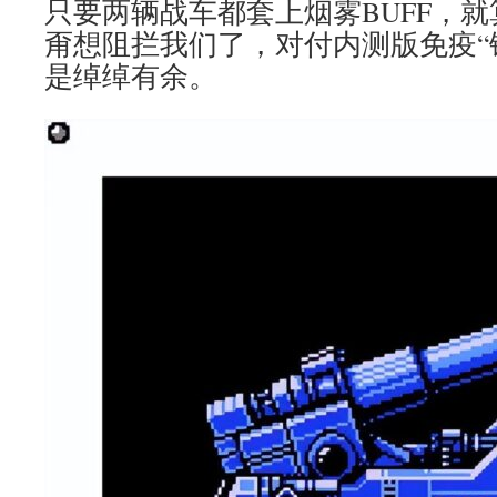
只要两辆战车都套上烟雾BUFF，
甭想阻拦我们了，对付内测版免疫“
是绰绰有余。