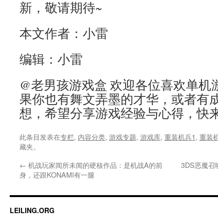
新，敬请期待~
本文作者：小雷
编辑：小雷
@老男孩游戏盒 欢迎各位喜欢单机
果你也有舞文弄墨的才华，或者有
想，希望分享游戏经验与心得，快
此条目发表在
专栏
,
内容分类
,
游戏专题
,
游戏库
,
重装机兵1
,
重装
藏夹。
←
机战玩家闻所未闻的硬核作品：是机战A的前
3DS恶魔
身，还跟KONAMI有一腿
LEILING.ORG