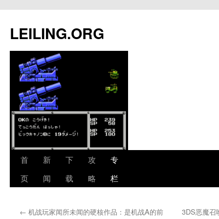
跳
至
LEILING.ORG
正
文
首
新
下
攻
专
页
闻
载
略
栏
←
机战玩家闻所未闻的硬核作品：是机战A的前
3DS恶魔