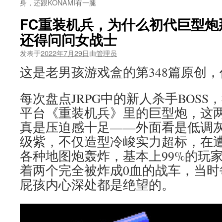
身，还跟KONAMI有一腿
FC重装机兵，为什么初代巨型炮
还得问问女战士
发表于
2022年7月29日
由
管理员
这是老男孩游戏盒的第348篇原创
每次盘点JRPG中的新人杀手BOSS
平台《重装机兵》里的巨型炮，这
真是压迫感十足——外面看是低调
级紫，不仅造型冷峻实力超标，在
各种地图炮轰炸，基本上99%的玩
着两个完全被炸成0血的战车，当时
屁孩内心深处都是绝望的。