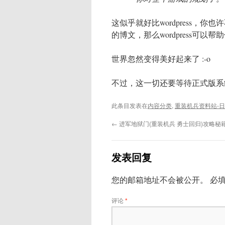
这似乎就好比wordpress，
的博文，那么wordpress可以
世界忽然变得美好起来了 :-o
不过，这一切还要等待正式版系
此条目发表在
内容分类
,
重装机兵资料站-
←
进军地狱门(重装机兵 勇士回归)攻略秘
发表回复
您的邮箱地址不会被公开。
必
评论
*