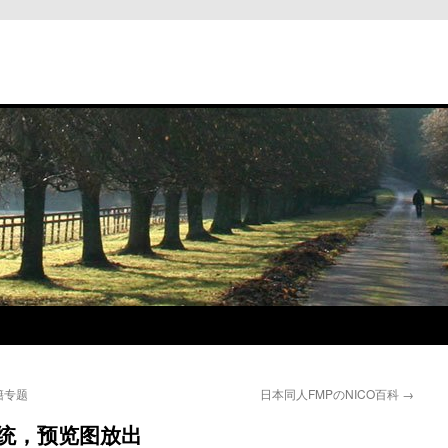
籍专题
日本同人FMPのNICO百科
→
系统，预览图放出