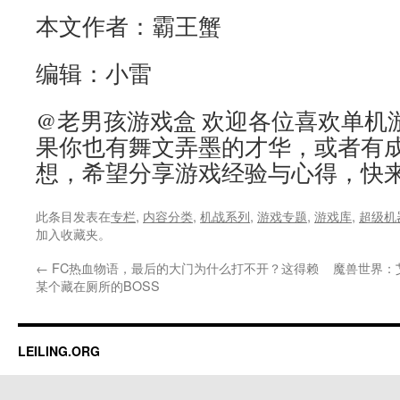
本文作者：霸王蟹
编辑：小雷
@老男孩游戏盒 欢迎各位喜欢单机
果你也有舞文弄墨的才华，或者有
想，希望分享游戏经验与心得，快
此条目发表在
专栏
,
内容分类
,
机战系列
,
游戏专题
,
游戏库
,
超级机
加入收藏夹。
←
FC热血物语，最后的大门为什么打不开？这得赖
魔兽世界：
某个藏在厕所的BOSS
LEILING.ORG