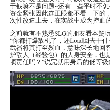
于钱嘛不是问题~还有一些平时不
资金紧张因此连正眼都不看一下的
次性改造上去，在实战中成为控血
之前就有不熟悉SLG的朋友看本蟹
“你都打爆敌机了，还Load回去干
武器将其打至残血，意味深长地回答
护敌人（经验包）的人身安全，也是
项责任吗？”说完就用身后的低等级