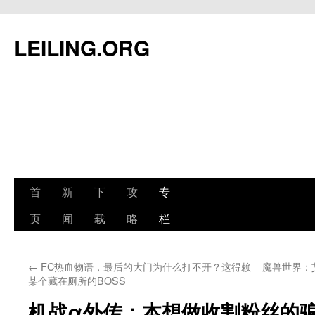
跳
至
LEILING.ORG
正
文
首
新
下
攻
专
页
闻
载
略
栏
←
FC热血物语，最后的大门为什么打不开？这得赖
魔兽世界：
某个藏在厕所的BOSS
机战α外传：本想做收割粉丝的