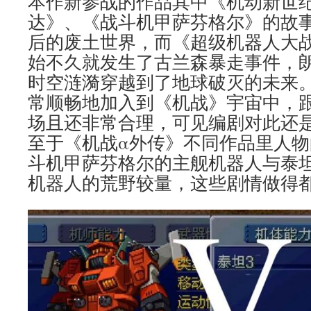
本作新参战的作品其中《机动新世纪
达》、《战斗机甲萨芬格尔》的故
后的废土世界，而《超级机器人大
始不久就发生了古兰森暴走事件，
时空涟漪穿越到了地球破灭的未来
常顺畅地加入到《机战》宇宙中，跟
场且还非常合理，可见编剧对此还
至于《机战α外传》不同作品里人
斗机甲萨芬格尔的主舰机器人与泰坦
机器人的荒野较量，这些剧情做得