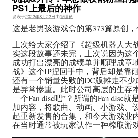
PS1上最后的神作
发表于
2022年8月22日
由
管理员
这是老男孩游戏盒的第373篇原创
上次给大家介绍了《超级机器人大
实这段故事还未完，上次说因为这个项
成功打出漂亮的成绩单并顺理成章
战》这个IP捏回手中，背后却是靠
还有一个销量失败的DC版摊走不少
是异常惨重。此时公司高层的生存本
一个Fan disc吧”？所谓的Fan di
加内容，将歌曲、动画、小游戏、
起重新发售的合集，和今天游戏业内
在当时通常被玩家认作一种榨取游