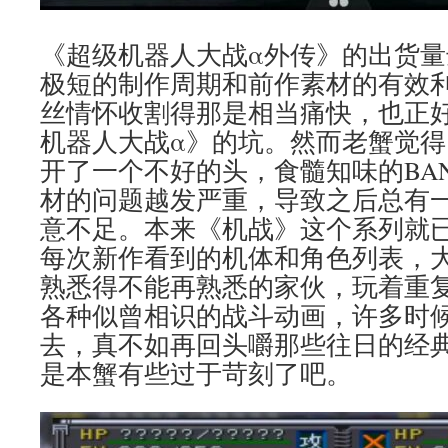
《超级机器人大战α外传》的出货量
极短的制作周期和前作素材的有效
丝情怀收割得那是相当痛快，也正好
机器人大战α》的坑。然而老蟹觉得
开了一个不好的头，食髓知味的BAN
材的问题越发严重，导致之后总有
意不足。本来《机战》这个系列就
每次新作看到的机体和角色列表，
熟悉得不能再熟悉的家伙，玩着重
各种似曾相识的战斗动画，许多时
去，真不如再回头嚼那些往日的经
是本蟹有些过于苛刻了吧。