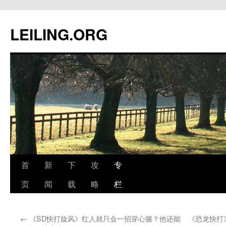
跳
至
LEILING.ORG
正
文
首
新
下
攻
专
页
闻
载
略
栏
←
《SD快打旋风》红人就只会一招穿心腿？他还能
《恐龙快打