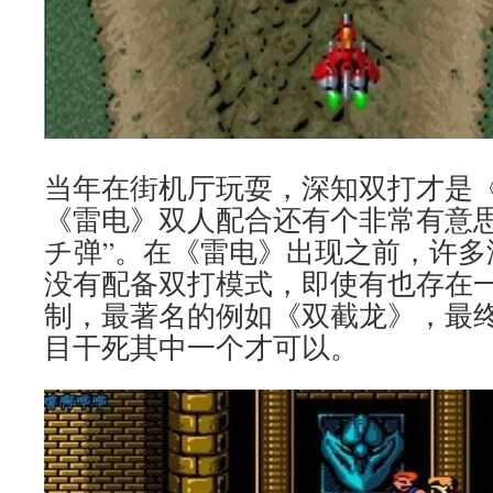
当年在街机厅玩耍，深知双打才是
《雷电》双人配合还有个非常有意
チ弹”。在《雷电》出现之前，许多
没有配备双打模式，即使有也存在
制，最著名的例如《双截龙》，最
目干死其中一个才可以。