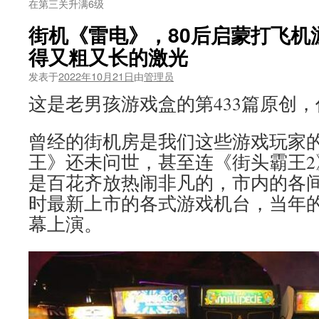
在第三关升满6级
街机《雷电》，80后启蒙打飞机
得又粗又长的激光
发表于
2022年10月21日
由
管理员
这是老男孩游戏盒的第433篇原创
曾经的街机房是我们这些游戏玩家
王》还未问世，甚至连《街头霸王2
是百花齐放热闹非凡的，市内的各
时最新上市的各式游戏机台，当年
幕上演。