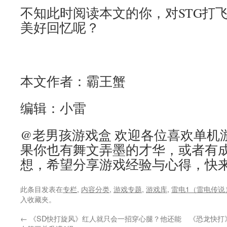
不知此时阅读本文的你，对STG打
美好回忆呢？
本文作者：霸王蟹
编辑：小雷
@老男孩游戏盒 欢迎各位喜欢单机
果你也有舞文弄墨的才华，或者有
想，希望分享游戏经验与心得，快
此条目发表在
专栏
,
内容分类
,
游戏专题
,
游戏库
,
雷电1（雷电传说
入收藏夹。
←
《SD快打旋风》红人就只会一招穿心腿？他还能
《恐龙快打