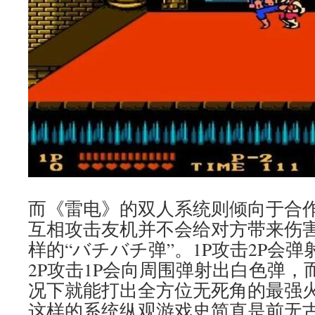
而《雷电》的双人系统则倾向于合
互相攻击友机并不会给对方带来伤
样的“バチバチ弹”。1P攻击2P会
2P攻击1P会向周围弹射出白色弹
况下就能打出全方位无死角的最强火
这样的系统纵观游戏史简直是前无