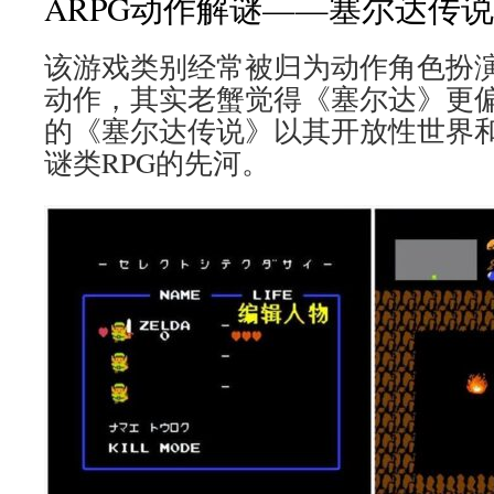
ARPG动作解谜——塞尔达传说
该游戏类别经常被归为动作角色扮演A
动作，其实老蟹觉得《塞尔达》更偏向
的《塞尔达传说》以其开放性世界
谜类RPG的先河。