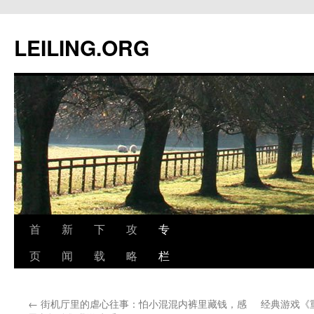
跳
至
LEILING.ORG
正
文
首
新
下
攻
专
页
闻
载
略
栏
←
街机厅里的虐心往事：怕小混混内裤里藏钱，感
经典游戏《