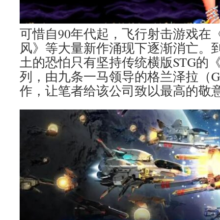
可惜自90年代起，飞行射击游戏在
风》等大量新作涌现下逐渐消亡。
土的恐怕只有坚持传统横版STG的《R-Ty
列，由九条一马领导的格兰泽拉（Granze
作，让笔者给该公司致以最高的敬