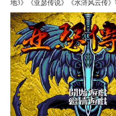
地3》《亚瑟传说》《水浒风云传》