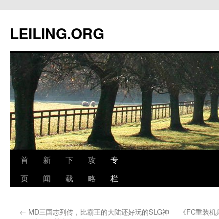
跳
至
LEILING.ORG
正
文
首
新
下
攻
专
页
闻
载
略
栏
←
MD三国志列传，比霸王的大陆还好玩的SLG神
《FC重装