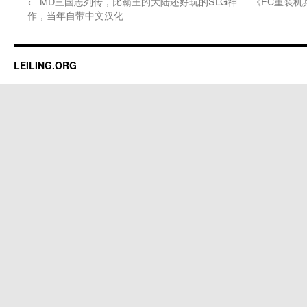
←
MD三国志列传，比霸王的大陆还好玩的SLG神
《FC重装
作，当年自带中文汉化
LEILING.ORG