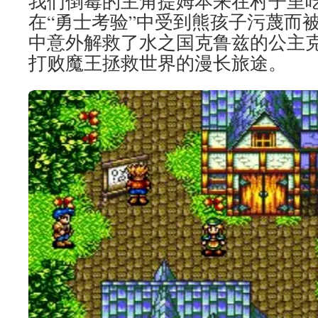
我们倒霉的主角提姆本来在村子里
在“勇士考验”中受到熊孩子污蔑而
中意外解救了水之国克鲁兹的公主
打败魔王拯救世界的漫长旅途。