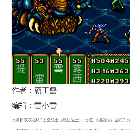
作者：霸王蟹
编辑：雷小雷
此条目发表在
MD太空战士（魔法战士）
,
专栏
,
内容分类
,
游戏库